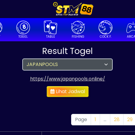
T
TOGEL
TABLE
FISHING
COCK F.
ARC
Result Togel
https://www.japanpools.online/
Lihat Jadwal
Page
1
...
28
29