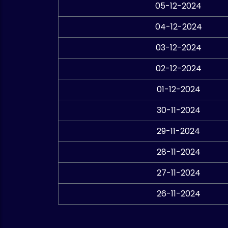
05-12-2024
04-12-2024
03-12-2024
02-12-2024
01-12-2024
30-11-2024
29-11-2024
28-11-2024
27-11-2024
26-11-2024