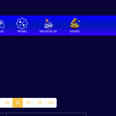
ADE
PROMO
MEGAGACOR
ANUBIS
30
31
32
33
34