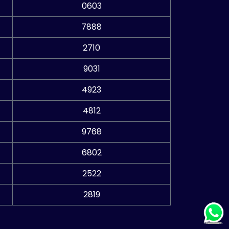
0603
7888
2710
9031
4923
4812
9768
6802
2522
2819