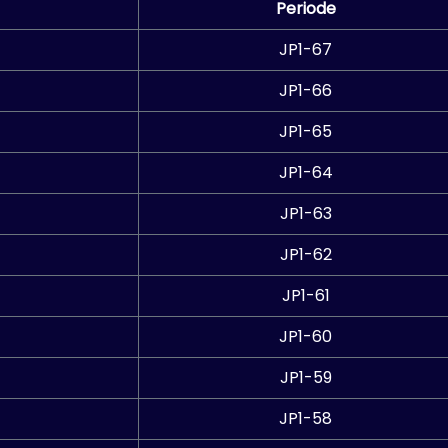
Periode
JP1-67
JP1-66
JP1-65
JP1-64
JP1-63
JP1-62
JP1-61
JP1-60
JP1-59
JP1-58