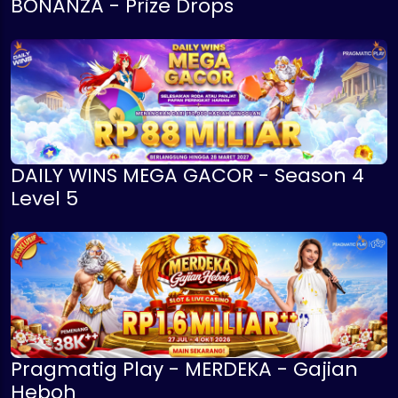
BONANZA - Prize Drops
DAILY WINS MEGA GACOR - Season 4
Level 5
Pragmatig Play - MERDEKA - Gajian
Heboh