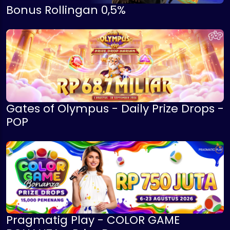
Bonus Rollingan 0,5%
Gates of Olympus - Daily Prize Drops -
POP
Pragmatig Play - COLOR GAME