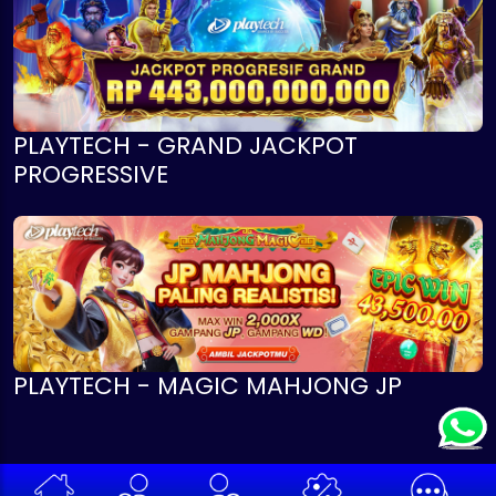
PLAYTECH - GRAND JACKPOT
PROGRESSIVE
PLAYTECH - MAGIC MAHJONG JP