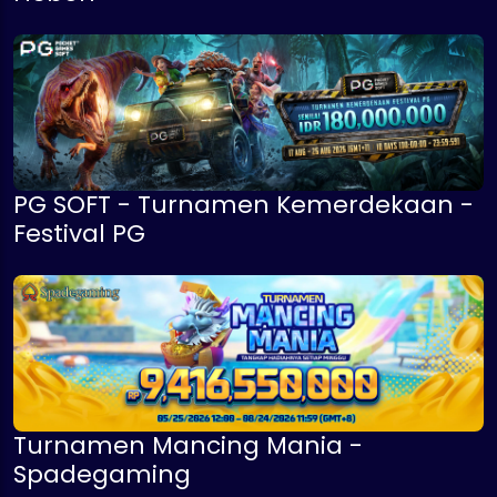
PG SOFT - Turnamen Kemerdekaan -
Festival PG
Turnamen Mancing Mania -
Spadegaming