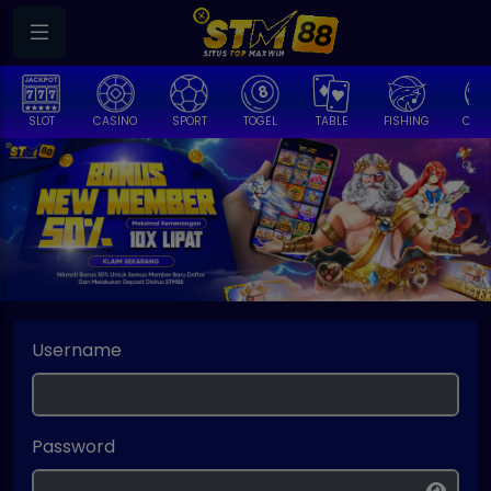
SLOT
CASINO
SPORT
TOGEL
TABLE
FISHING
COCK
Username
Password