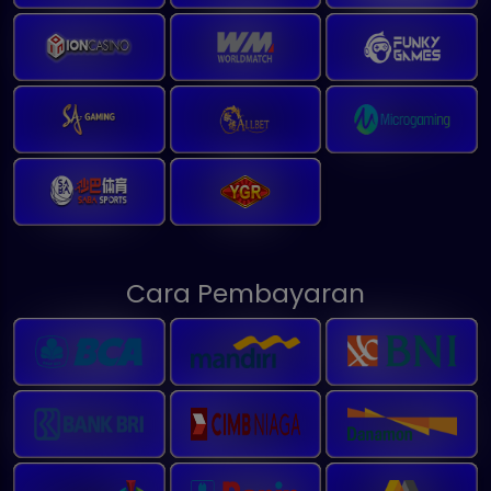
Cara Pembayaran