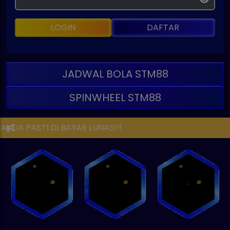
LOGIN
DAFTAR
JADWAL BOLA STM88
SPINWHEEL STM88
 BAYAR LUNAS!!!