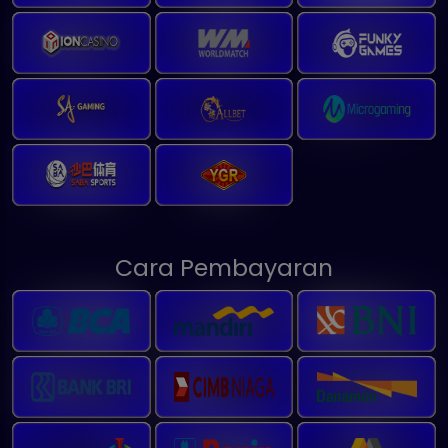
Cara Pembayaran