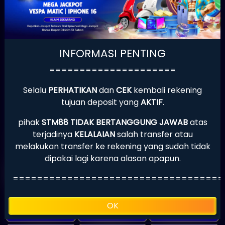
Casino
Lihat lebih banyak
INFORMASI PENTING
=====================
Selalu
PERHATIKAN
dan
CEK
kembali rekening
tujuan deposit yang
AKTIF
.
Provider Kami
pihak
STM88 TIDAK BERTANGGUNG JAWAB
atas
terjadinya
KELALAIAN
salah transfer atau
melakukan transfer ke rekening yang sudah tidak
dipakai lagi karena alasan apapun.
===================================
OK