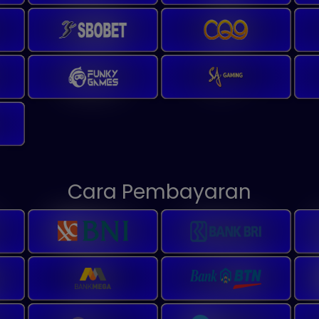
Cara Pembayaran