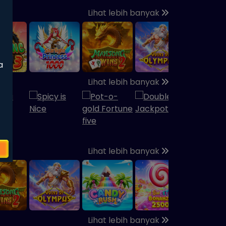
Lihat lebih banyak
a
Lihat lebih banyak
Lihat lebih banyak
Lihat lebih banyak