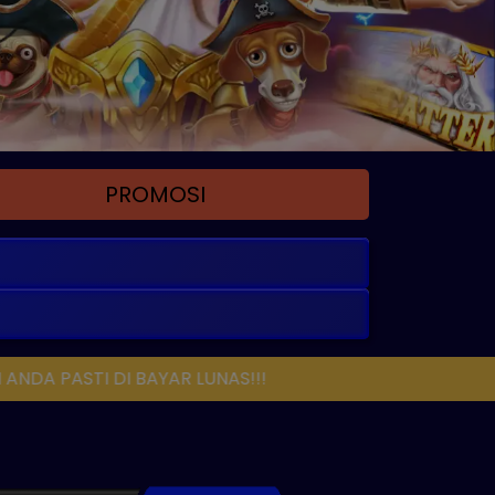
PROMOSI
!!