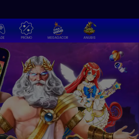
ADE
PROMO
MEGAGACOR
ANUBIS