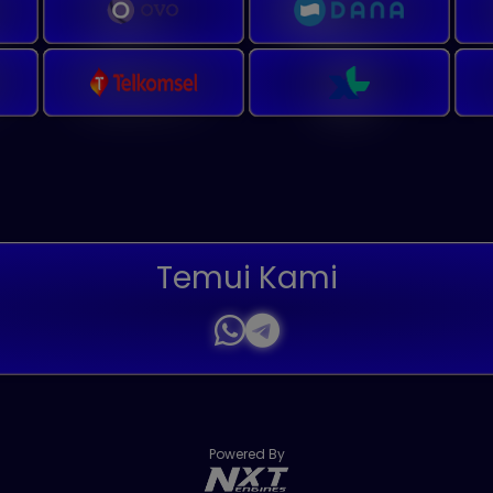
Temui Kami
Powered By