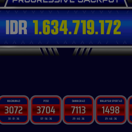
PCSO
DAMACAI4D
MALAYSIA SPORT4D
GRAND DRAGON4D
3704
7113
1498
0980
07 : 56 : 34
29 : 46 : 34
29 : 46 : 34
06 : 31 : 34