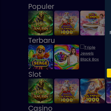
Populer
Terbaru
Slot
Casino