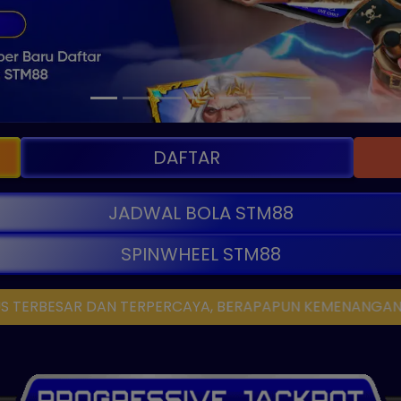
DAFTAR
JADWAL BOLA STM88
SPINWHEEL STM88
A, BERAPAPUN KEMENANGAN ANDA PASTI DI BAYAR LUNAS!