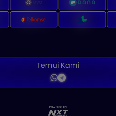
Temui Kami
Powered By