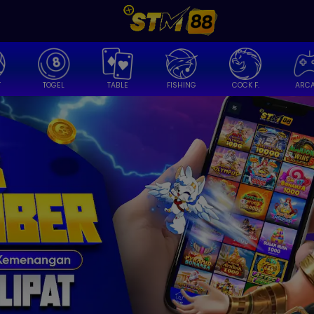
T
TOGEL
TABLE
FISHING
COCK F.
ARC