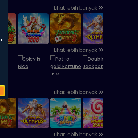
Lihat lebih banyak
a
Lihat lebih banyak
Lihat lebih banyak
Lihat lebih banyak