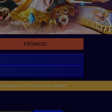
PROMOSI
S!!!