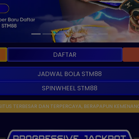
DAFTAR
JADWAL BOLA STM88
SPINWHEEL STM88
YA, BERAPAPUN KEMENANGAN ANDA PASTI DI BAYAR LUNA