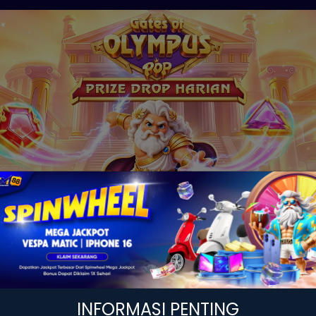
INFORMASI PENTING